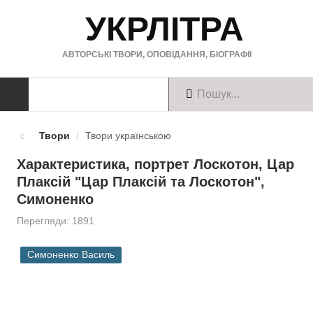
УКРЛІТРА
АВТОРСЬКІ ТВОРИ, ОПОВІДАННЯ, БІОГРАФІЇ
ТВОРИ
Твори
/
Твори українською
Твори українською
Характеристика, портрет Лоскотон, Цар
Плаксій "Цар Плаксій та Лоскотон",
Твори англійською
Симоненко
Твори німецькою
Перегляди: 1891
БІОГРАФІЇ
Симоненко Василь
Українські письменники
Зарубіжні письменники