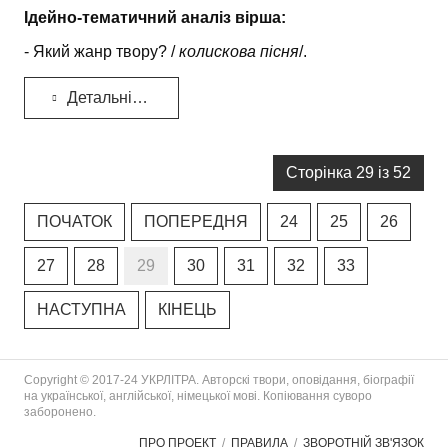
Ідейно-тематичний аналіз вірша:
- Який жанр твору? /
колискова пісня
/.
Детальніше...
Сторінка 29 із 52
ПОЧАТОК
ПОПЕРЕДНЯ
24
25
26
27
28
29
30
31
32
33
НАСТУПНА
КІНЕЦЬ
Copyright © 2017-24 УКРЛІТРА. Авторскі твори, оповідання, біографії
на української, англійської, німецької мові. Копіювання суворо
заборонено.
ПРО ПРОЕКТ
ПРАВИЛА
ЗВОРОТНІЙ ЗВ'ЯЗОК