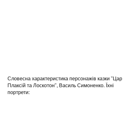
АНАЛІЗ ТВОРІВ
Аналіз творів українських пісменників
Аналіз творів зарубіжних пісменників
Словесна характеристика персонажів казки "Цар
Плаксій та Лоскотон", Василь Симоненко. Їхні
портрети: