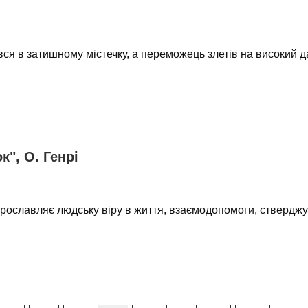
я в затишному містечку, а переможець злетів на високий да
", О. Генрі
прославляє людську віру в життя, взаємодопомоги, стверджує