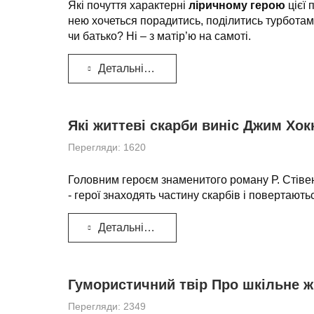
Які почуття характерні
ліричному герою
цієї 
нею хочеться порадитись, поділитись турботами, 
чи батько? Ні – з матір’ю на самоті.
Детальніше...
Які життеві скарби виніс Джим Хокк
Перегляди: 1620
Головним героєм знаменитого роману Р. Стівен
- герої знаходять частину скарбів і повертают
Детальніше...
Гумористичний твір Про шкільне ж
Перегляди: 2349