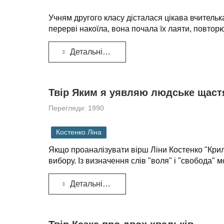
Учням другого класу дісталася цікава вчителька
перерві накоїла, вона почала їх лаяти, повторю
Детальніше...
Твір Яким я уявляю людське щастя
Перегляди: 1990
Костенко Ліна
Якщо проаналізувати вірш Ліни Костенко "Крила
вибору. Із визначення слів "воля" і "свобода" 
Детальніше...