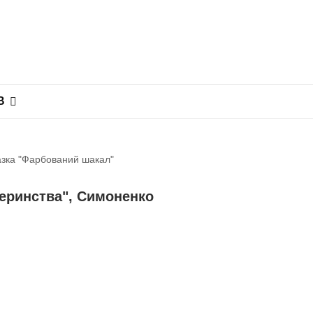
В
азка "Фарбований шакал"
теринства", Симоненко