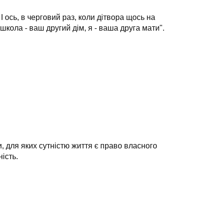
І ось, в черговий раз, коли дітвора щось на
школа - ваш другий дім, я - ваша друга мати".
, для яких сутністю життя є право власного
ість.