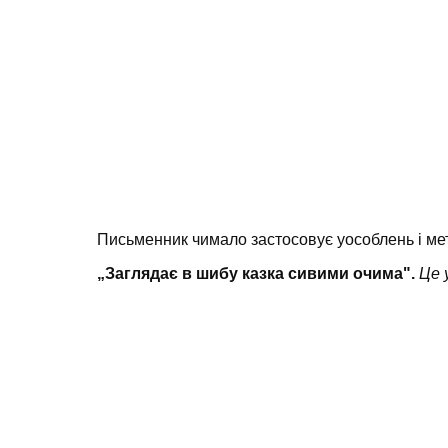
Письменник чимало застосовує уособлень і ме
„Заглядає в шибу казка сивими очима".
Це 