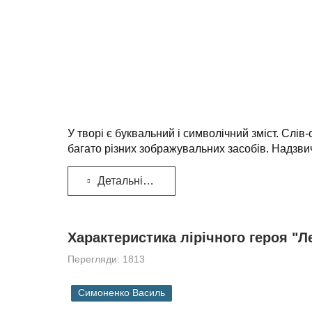
У творі є буквальний і символічний зміст. Слі
багато різних зображувальних засобів. Надзвич
Детальніше...
Характеристика лірічного героя "
Перегляди: 1813
Симоненко Василь