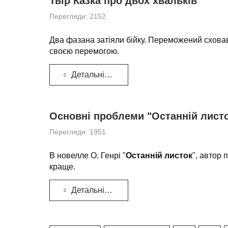
Твір Казка про двох хвальків
Перегляди: 2152
Два фазана затіяли бійку. Переможений сховавс
своєю перемогою.
Детальніше...
Основні проблеми "Останній листок
Перегляди: 1951
В новелле О. Генрі "
Останній листок
", автор 
краще.
Детальніше...