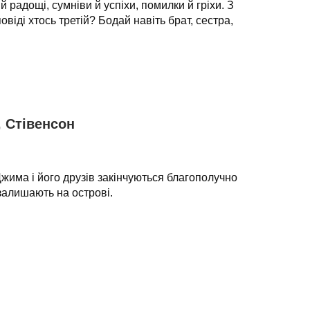
 й радощі, сумніви й успіхи, помилки й гріхи. З
овіді хтось третій? Бодай навіть брат, сестра,
, Стівенсон
жима і його друзів закінчуються благополучно
 залишають на острові.