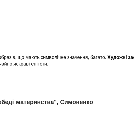
в-образів, що мають символічне значення, багато.
Художні з
айно яскраві епітети.
Лебеді материнства", Симоненко