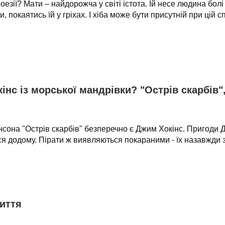
поезії? Мати – найдорожча у світі істота. Їй несе людина болі
покаятись їй у гріхах. І хіба може бути присутній при цій сп
інс із морської мандрівки? "Острів скарбів"
сона "Острів скарбів" безперечно є Джим Хокінс. Пригоди Д
ься додому. Пірати ж виявляються покараними - їх назавжди
иття