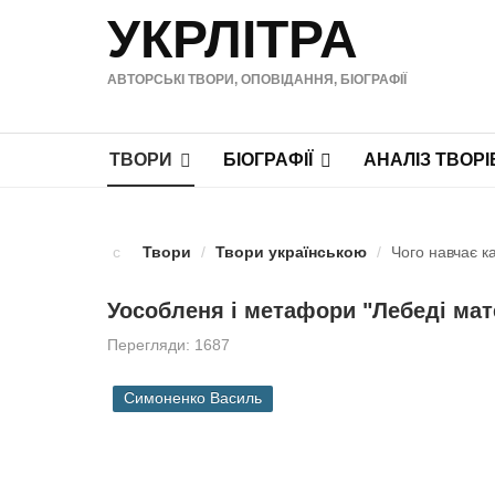
УКРЛІТРА
АВТОРСЬКІ ТВОРИ, ОПОВІДАННЯ, БІОГРАФІЇ
ТВОРИ
БІОГРАФІЇ
АНАЛІЗ ТВОРІ
Твори
/
Твори українською
/
Чого навчає к
Уособленя і метафори "Лебеді ма
Перегляди: 1687
Симоненко Василь