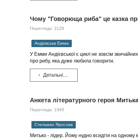
Чому "Говорюща риба" це казка пр
Перегляди: 2128
Андієвська Емма
У Емми Андієвської є цикл не зовсім звичайних
про рибу, яка дуже любила говорити.
Детальніше...
Анкета літературного героя Митьк
Перегляди: 1949
Стельмах Ярослав
Митько - лідер. Йому нудно всидіти на одному 