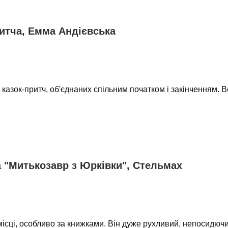
итча, Емма Андієвська
 казок-притч, об'єднаних спільним початком і закінченням. 
а "Митькозавр з Юрківки", Стельмах
місці, особливо за книжками. Він дуже рухливий, непосидючий