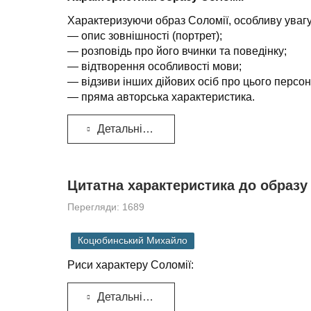
Характеризуючи образ Соломії, особливу уваг
— опис зовнішності (портрет);
— розповідь про його вчинки та поведінку;
— відтворення особливості мови;
— відзиви інших дійових осіб про цього персо
— пряма авторська характеристика.
Детальніше...
Цитатна характеристика до образу
Перегляди: 1689
Коцюбинський Михайло
Риси характеру Соломії:
Детальніше...