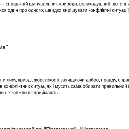
ко — справжній шанувальник природи, великодушний, дотепни
ся один про одного, швидко вирішувати конфліктні ситуації
ик"
ти лиху, кривді, жорстокості захищаючи добро, правду, спра
 в конфліктних ситуаціях і мусить сама обирати правильний
ни не завжди її сприймають.