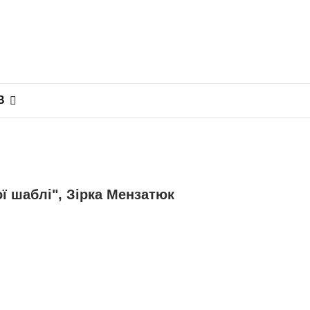
В
ї шаблі", Зірка Мензатюк