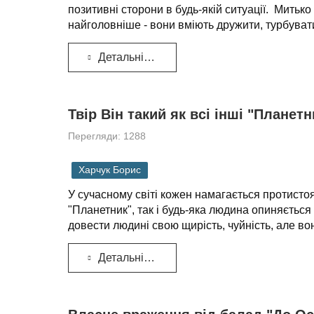
позитивні сторони в будь-якій ситуації. Мить
найголовніше - вони вміють дружити, турбувати
Детальніше...
Твір Він такий як всі інші "Планетн
Перегляди: 1288
Харчук Борис
У сучасному світі кожен намагається протистоя
"Планетник", так і будь-яка людина опиняється
довести людині свою щирість, чуйність, але во
Детальніше...