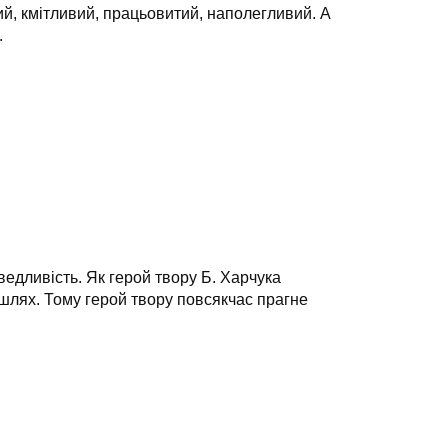
й, кмітливий, працьовитий, наполегливий. А
.
ведливість. Як герой твору Б. Харчука
 шлях. Тому герой твору повсякчас прагне