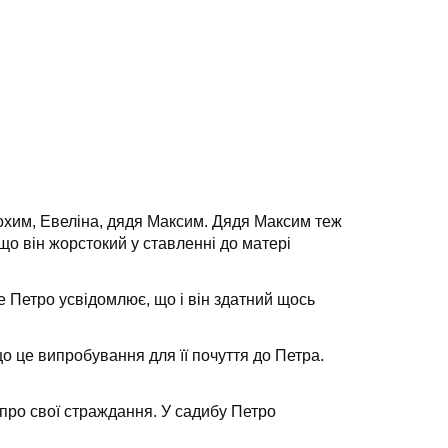
Йохим, Евеліна, дядя Максим. Дядя Максим теж
о він жорстокий у ставленні до матері
 Петро усвідомлює, що і він здатний щось
що це випробування для її почуття до Петра.
є про свої страждання. У садибу Петро