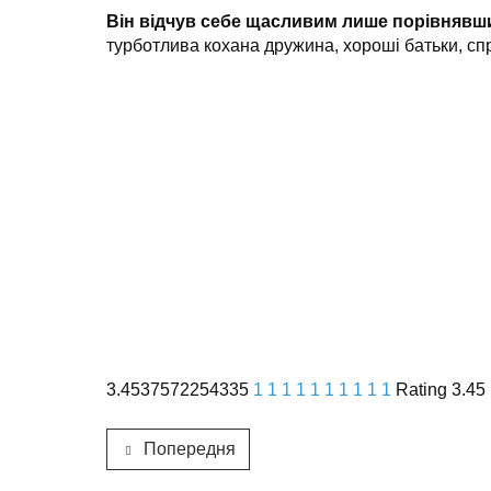
Він відчув себе щасливим лише порівнявши
турботлива кохана дружина, хороші батьки, спр
3.4537572254335
1
1
1
1
1
1
1
1
1
1
Rating 3.45
Попередня