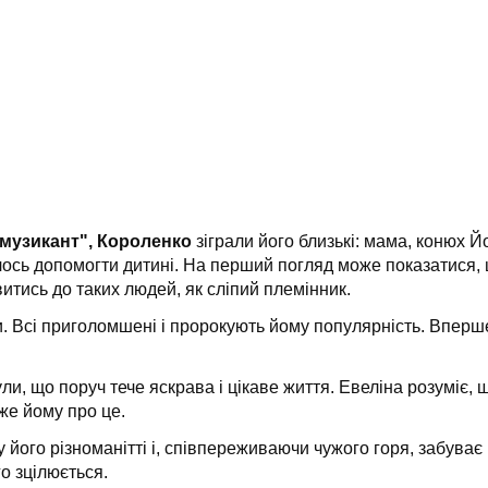
й музикант", Короленко
зіграли його близькі: мама, конюх 
ось допомогти дитині. На перший погляд може показатися, щ
авитись до таких людей, як сліпий племінник.
. Всі приголомшені і пророкують йому популярність. Вперше
ли, що поруч тече яскрава і цікаве життя. Евеліна розуміє, 
же йому про це.
у його різноманітті і, співпереживаючи чужого горя, забува
о зцілюється.