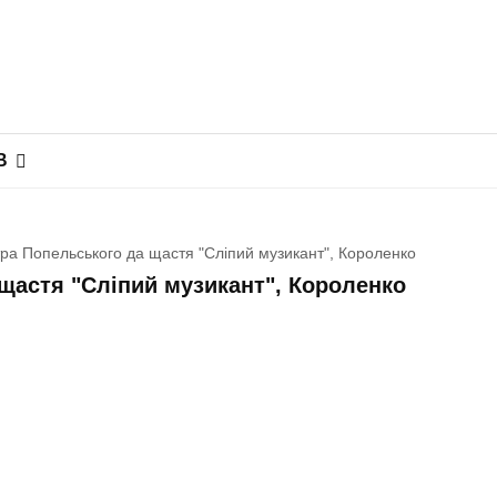
В
ра Попельського да щастя "Сліпий музикант", Короленко
щастя "Сліпий музикант", Короленко