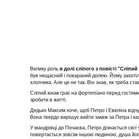
Велику роль
в долі сліпого з повісті "Сліпи
був нещасний і покараний долею. Йому захотіл
хлопчика. Але це не так. Він знав, як треба ст
Сліпий юнак грає на фортепіано перед гостями
зробити в житті.
Дядько Максим хоче, щоб Петро і Евеліна відчу
Вона твердо вирішує вийти заміж за Петра і ка
У мандрівці до Почаєва, Петро дізнається світ 
повертається зовсім іншою людиною, душа йог