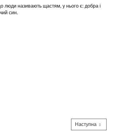
що люди називають щастям, у нього є: добра і
чий син.
Наступна