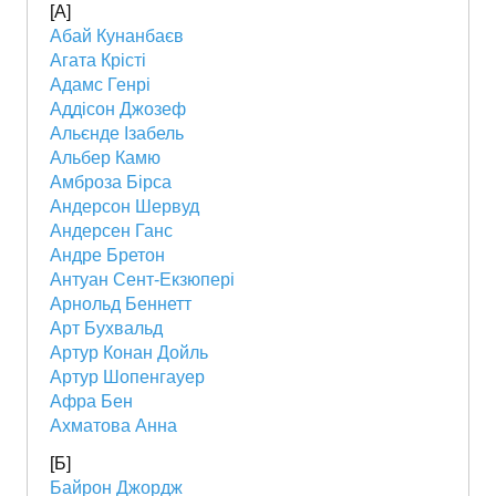
[А]
Абай Кунанбаєв
Агата Крісті
Адамс Генрі
Аддісон Джозеф
Альєнде Ізабель
Альбер Камю
Амброза Бірса
Андерсон Шервуд
Андерсен Ганс
Андре Бретон
Антуан Сент-Екзюпері
Арнольд Беннетт
Арт Бухвальд
Артур Конан Дойль
Артур Шопенгауер
Афра Бен
Ахматова Анна
[Б]
Байрон Джордж