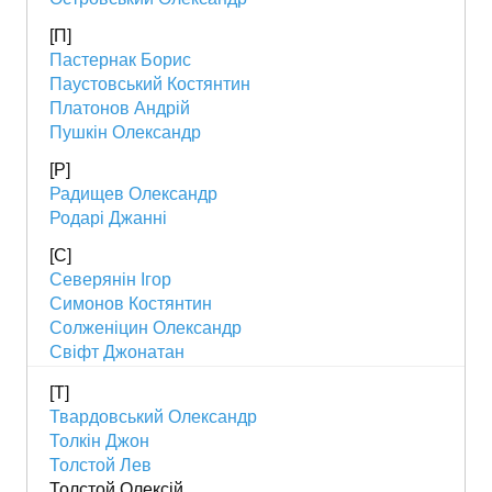
[П]
Пастернак Борис
Паустовський Костянтин
Платонов Андрій
Пушкін Олександр
[Р]
Радищев Олександр
Родарі Джанні
[С]
Северянін Ігор
Симонов Костянтин
Солженіцин Олександр
Свіфт Джонатан
[Т]
Твардовський Олександр
Толкін Джон
Толстой Лев
Толстой Олексій