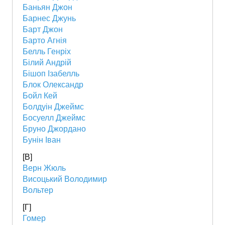
Баньян Джон
Барнес Джунь
Барт Джон
Барто Агнія
Белль Генріх
Білий Андрій
Бішоп Ізабелль
Блок Олександр
Бойл Кей
Болдуін Джеймс
Босуелл Джеймс
Бруно Джордано
Бунін Іван
[В]
Верн Жюль
Висоцький Володимир
Вольтер
[Г]
Гомер