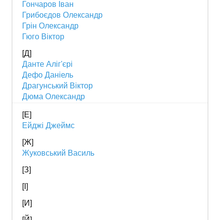
Гончаров Іван
Грибоєдов Олександр
Грін Олександр
Гюго Віктор
[Д]
Данте Аліг'єрі
Дефо Даніель
Драгунський Віктор
Дюма Олександр
[Е]
Ейджі Джеймс
[Ж]
Жуковський Василь
[З]
[І]
[И]
[Й]