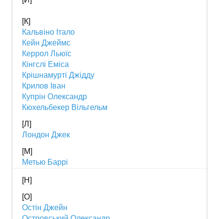
[К]
Кальвіно Італо
Кейн Джеймс
Керрол Льюїс
Кінгслі Еміса
Крішнамурті Джідду
Крилов Іван
Купрін Олександр
Кюхельбекер Вільгельм
[Л]
Лондон Джек
[М]
Метью Баррі
[Н]
[О]
Остін Джейн
Островський Олександр