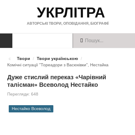
УКРЛІТРА
АВТОРСЬКІ ТВОРИ, ОПОВІДАННЯ, БІОГРАФІЇ
ТВОРИ
Твори
/
Твори українською
/
Комічні ситуації "Тореадори з Васюківки", Нестайка
Твори українською
Дуже стислий переказ «Чарівний
Твори англійською
талісман» Всеволод Нестайко
Перегляди: 648
Твори німецькою
БІОГРАФІЇ
Нестайко Всеволод
Українські письменники
Зарубіжні письменники