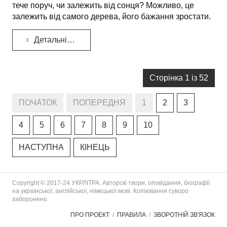
тече поруч, чи залежить від сонця? Можливо, це
залежить від самого дерева, його бажання зростати.
Детальніше...
Сторінка 1 із 52
ПОЧАТОК
ПОПЕРЕДНЯ
1
2
3
4
5
6
7
8
9
10
НАСТУПНА
КІНЕЦЬ
Copyright © 2017-24 УКРЛІТРА. Авторскі твори, оповідання, біографії
на української, англійської, німецької мові. Копіювання суворо
заборонено.
ПРО ПРОЕКТ
ПРАВИЛА
ЗВОРОТНІЙ ЗВ'ЯЗОК