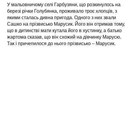
У мальовничому селі Гарбузяни, що розкинулось на
березі річки Голубянка, проживало троє хлопців, з
якими сталась дивна пригода. Одного з них звали
Сашко на прізвисько Марусик. Його він отримав тому,
що в дитинстві мати кутала його в хустинку, а батько
жартома сказав, що він схожий на дівчинку Марусю.
Так і причепилося до нього прізвисько – Марусик.