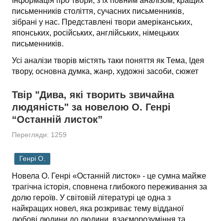
Інформація про твори, з їх повним аналізом, кращих
письменників століття, сучасних письменників,
зібрані у нас. Представлені твори амеріканських,
японських, російських, англійських, німецьких
письменників.
Усі аналізи творів містять таки поняття як Тема, Ідея
твору, основна думка, жанр, художні засоби, сюжет
Твір "Дива, які творить звичайна
людяність" за новелою О. Генрі
“Останній листок”
Перегляди: 1259
Генрі О.
Новела О. Генрі «Останній листок» - це сумна майже
трагічна історія, сповнена глибокого переживання за
долю героїв. У світовій літературі це одна з
найкращих новел, яка розкриває тему відданої
любові людини до людини, взаєморозуміння та