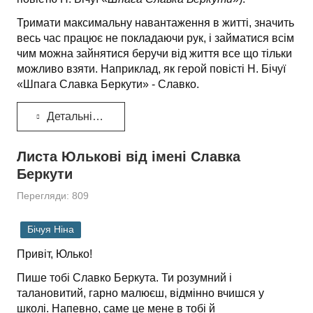
Тримати максимальну навантаження в житті, значить
весь час працює не покладаючи рук, і займатися всім
чим можна зайнятися беручи від життя все що тільки
можливо взяти. Наприклад, як герой повісті Н. Бічуї
«Шпага Славка Беркути» - Славко.
Детальніше...
Листа Юлькові від імені Славка
Беркути
Перегляди: 809
Бічуя Ніна
Привіт, Юлько!
Пише тобі Славко Беркута. Ти розумний і
талановитий, гарно малюєш, відмінно вчишся у
школі. Напевно, саме це мене в тобі й