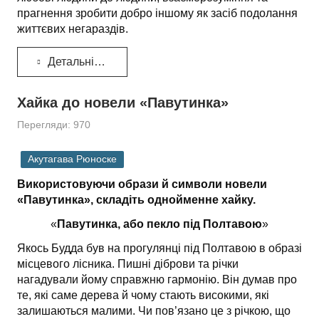
прагнення зробити добро іншому як засіб подолання
життєвих негараздів.
Детальніше...
Хайка до новели «Павутинка»
Перегляди: 970
Акутагава Рюноске
Використовуючи образи й символи новели
«Павутинка», складіть однойменне хайку.
«
Павутинка, або пекло під Полтавою
»
Якось Будда був на прогулянці під Полтавою в образі
місцевого лісника. Пишні діброви та річки
нагадували йому справжню гармонію. Він думав про
те, які саме дерева й чому стають високими, які
залишаються малими. Чи пов’язано це з річкою, що