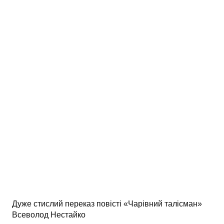
АНАЛІЗ ТВОРІВ
Аналіз творів українських пісменників
Аналіз творів зарубіжних пісменників
Дуже стислий переказ повісті «Чарівний талісман»
Всеволод Нестайко