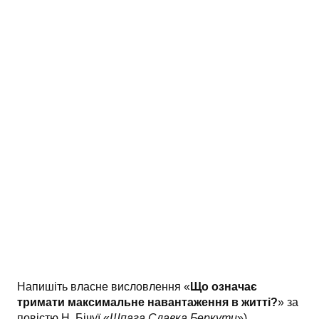
Напишіть власне висловлення «
Що означає
тримати максимальне навантаження в житті?
» за
повістю Н. Бічуї «
Шпага Славка Беркути
»).