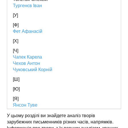
Тургенєв Іван
[У]
[Ф]
Фет Афанасій
[Х]
[Ч]
Чапек Карела
Чехов Антон
Чуковський Корній
[Ш]
[Ю]
[Я]
Янсон Туве
У цьому розділі ви знайдете аналіз творів
зарубежних письменників різних часів, напрямків.