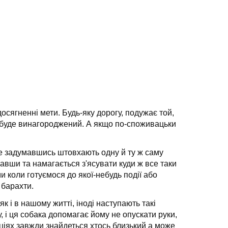
досягненні мети. Будь-яку дорогу, подужає той,
і буде винагороджений. А якщо по-споживацьки
 не задумавшись штовхають одну й ту ж саму
мавши та намагається з'ясувати куди ж все таки
и коли готуємося до якої-небудь події або
 барахти.
к і в нашому житті, іноді наступають такі
, і ця собака допомагає йому не опускати руки,
уаціях завжди знайдеться хтось близький а може