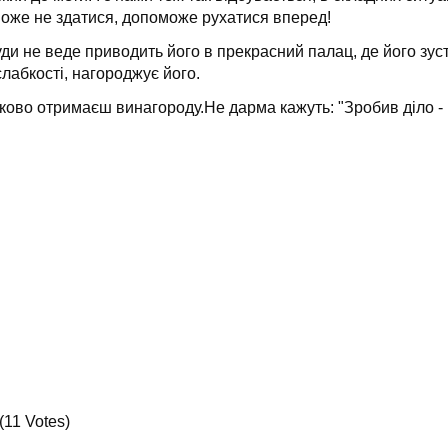
може не здатися, допоможе рухатися вперед!
уди не веде приводить його в прекрасний палац, де його зуст
слабкості, нагороджує його.
язково отримаєш винагороду.Не дарма кажуть: "Зробив діло - 
(11 Votes)