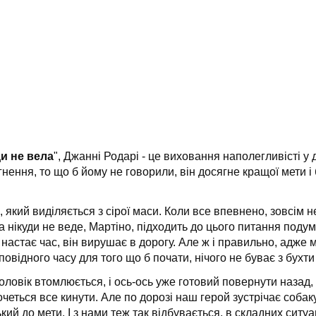
ди не вела
", Джанні Родарі - це виховання наполегливісті у 
нення, то що б йому не говорили, він досягне кращої мети 
, який виділяється з сірої маси. Коли все впевнено, зовсім
а нікуди не веде, Мартіно, підходить до цього питання поду
 настає час, він вирушає в дорогу. Але ж і правильно, адже м
овідного часу для того що б почати, нічого не буває з бухти
оловік втомлюється, і ось-ось уже готовий повернути назад, я
четься все кинути. Але по дорозі наш герой зустрічає собаку
ький до мети. І з нами теж так відбувається, в складних сит