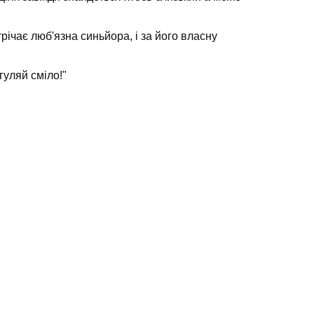
річає люб'язна синьйора, і за його власну
гуляй сміло!"