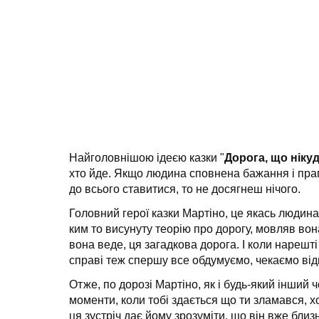
Найголовнішою ідеєю казки "
Дорога, що ніку
хто йде. Якщо людина сповнена бажання і праг
до всього ставитися, то не досягнеш нічого.
Головний герої казки Мартіно, це якась людина
ким то висунуту теорію про дорогу, мовляв вон
вона веде, ця загадкова дорога. І коли нарешті
справі теж спершу все обдумуємо, чекаємо відп
Отже, по дорозі Мартіно, як і будь-який інший ч
моменти, коли тобі здається що ти зламався, хо
ця зустріч дає йому зрозуміти, що він вже близ