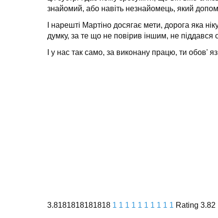
знайомий, або навіть незнайомець, який допо
І нарешті Мартіно досягає мети, дорога яка нік
думку, за те що не повірив іншим, не піддався 
І у нас так само, за виконану працю, ти обов' 
3.8181818181818
1
1
1
1
1
1
1
1
1
1
Rating 3.82 