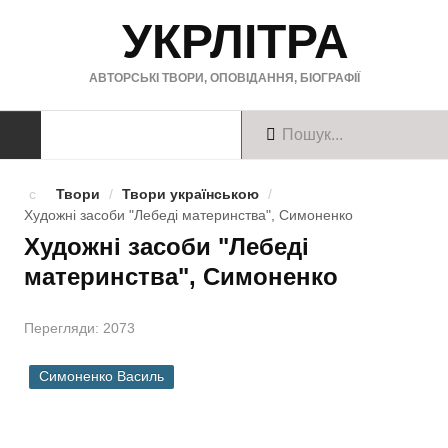
УКРЛІТРА
АВТОРСЬКІ ТВОРИ, ОПОВІДАННЯ, БІОГРАФІЇ
ТВОРИ
Твори
/
Твори українською
/
Художні засоби "Лебеді материнства", Симоненко
Твори українською
Художні засоби "Лебеді
материнства", Симоненко
Твори англійською
Твори німецькою
Перегляди: 2073
БІОГРАФІЇ
Симоненко Василь
Українські письменники
Зарубіжні письменники