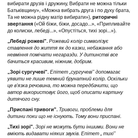
вибирати друзів і дружину, Вибрати не можна тільки
Батьківщину», «Можна вибрать друга і по духу брата,
Та не можна рідну матір вибирати»),
риторичні
звертання
(«Ой біжи, біжи, досадо...», «Припливайте
до колиски, лебеді...», «Опустіться, тихі зорі...»).
„Лебеді рожеві".
Рожевий колір символізує
ставлення до життя як до казки, небажання або
невміння помічати негаразди. У дитинстві все
бачиться красивим, ніжним, добрим.
„Зорі сургучеві".
Епітет „сургучеві" допомагає
уявити не лише темний брунатний колір. Оскільки
це в'язка речовина, то можна передбачити, що
автор використовує його, щоб описати картину
дитячого сну.
„Приспані тривоги".
Тривоги, проблеми для
дитини поки що не існують. Тому вони приспані.
„Тихі зорі".
Зорі не можуть бути іншими. Вони не
вміють видавати ніяких звуків. Епітет „ тихі"