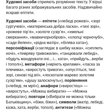
Художні засоби
сприяють розумінню тексту. У вірші
багато різних зображувальних засобів. Надзвичайно
яскраві епітети.
Художні засоби
—
епітети
(«лебеді рожеві», «зорі
сургучеві», «материнська добра ласка», «тихі зорі»,
«рожеве пір’я», «золоте сузір’я», «хмельні
смеркання», «мавкичорноброві», «хлопці чорночубі»,
«сади йелені», «рідна матір», «білява хата»),
персоніфікації
(«заглядає в шибку казка», «сиплють
ночі», «темряву тривожили», «танцювали лебеді»,
«будуть мандрувати очі... і... хата», «прийдуть...верби
і тополі»),
метафори
(«мріють крилами», «ласка за
плечима», «виростуть тривоги», «опустіться, тихі
зорі, синові під вії», «лоскотали марево золотим
сузір’ям», «душу залоскочуть»),
порівняння
(«лебеді, як мрії»),
анафори
(«виростеш» —
«виростуть», «Можеш вибирати» — «Можна
вибирати»),
повтори
(«Вибрати не можна тільки
Батьківщину», «біжи, біжи»),
символи
(матір, лебеді,
казка, хата, верби, тополі),
антитези
(«Можеш