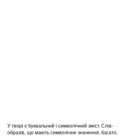
АНАЛІЗ ТВОРІВ
Аналіз творів українських пісменників
Аналіз творів зарубіжних пісменників
У творі є буквальний і символічний зміст. Слів-
образів, що мають символічне значення, багато.