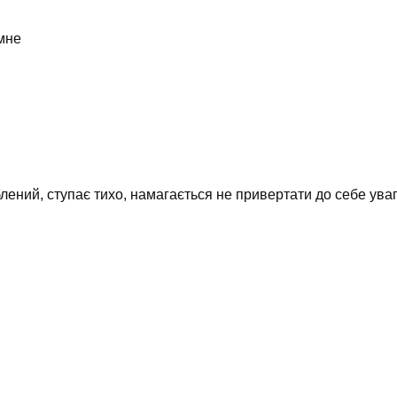
умне
блений, ступає тихо, намагається не привертати до себе ув