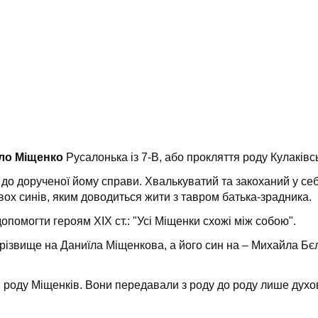
ло Міщенко
Русалонька із 7-В, або прокляття роду Кулаків
до дорученої йому справи. Хвалькуватий та закоханий у себ
ох синів, яким доводиться жити з тавром батька-зрадника.
опомогти героям ХІХ ст.: "Усі Міщенки схожі між собою".
різвище на Даниїла Міщенкова, а його син на – Михайла Бєл
в роду Міщенків. Вони передавали з роду до роду лише духо