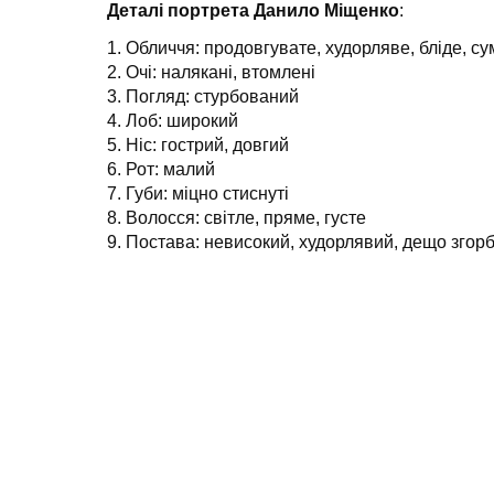
Деталі портрета Данило Міщенко
:
1. Обличчя: продовгувате, худорляве, бліде, с
2. Очі: налякані, втомлені
3. Погляд: стурбований
4. Лоб: широкий
5. Ніс: гострий, довгий
6. Рот: малий
7. Губи: міцно стиснуті
8. Волосся: світле, пряме, густе
9. Постава: невисокий, худорлявий, дещо згор