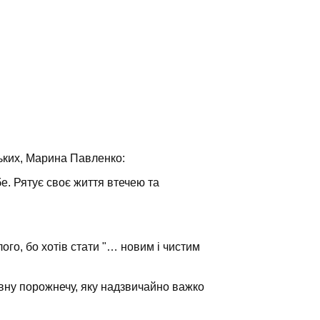
ських, Марина Павленко:
е. Рятує своє життя втечею та
ого, бо хотів стати "… новим і чистим
вну порожнечу, яку надзвичайно важко