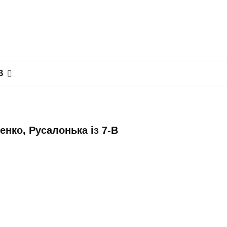
В
нко, Русалонька із 7-В