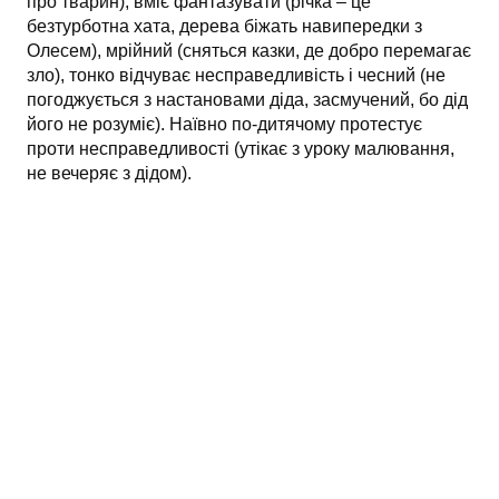
про тварин), вміє фантазувати (річка – це
безтурботна хата, дерева біжать навипередки з
Олесем), мрійний (сняться казки, де добро перемагає
зло), тонко відчуває несправедливість і чесний (не
погоджується з настановами діда, засмучений, бо дід
його не розуміє). Наївно по-дитячому протестує
проти несправедливості (утікає з уроку малювання,
не вечеряє з дідом).