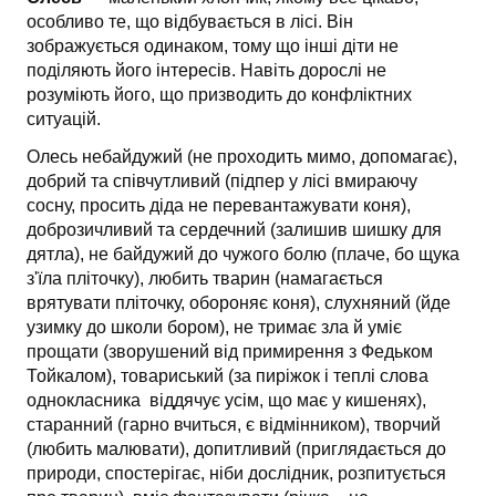
особливо те, що відбувається в лісі. Він
зображується одинаком, тому що інші діти не
поділяють його інтересів. Навіть дорослі не
розуміють його, що призводить до конфліктних
ситуацій.
Олесь небайдужий (не проходить мимо, допомагає),
добрий та співчутливий (підпер у лісі вмираючу
сосну, просить діда не перевантажувати коня),
доброзичливий та сердечний (залишив шишку для
дятла), не байдужий до чужого болю (плаче, бо щука
з'їла пліточку), любить тварин (намагається
врятувати пліточку, обороняє коня), слухняний (йде
узимку до школи бором), не тримає зла й уміє
прощати (зворушений від примирення з Федьком
Тойкалом), товариський (за пиріжок і теплі слова
однокласника віддячує усім, що має у кишенях),
старанний (гарно вчиться, є відмінником), творчий
(любить малювати), допитливий (приглядається до
природи, спостерігає, ніби дослідник, розпитується