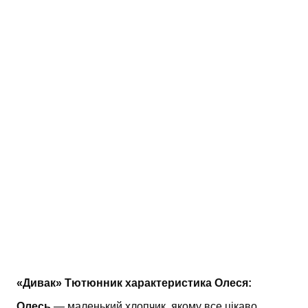
АНАЛІЗ ТВОРІВ
Аналіз творів українських пісменників
Аналіз творів зарубіжних пісменників
«Дивак» Тютюнник характеристика Олеся:
Олесь
— маленький хлопчик, якому все цікаво,