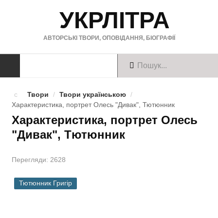
УКРЛІТРА
АВТОРСЬКІ ТВОРИ, ОПОВІДАННЯ, БІОГРАФІЇ
ТВОРИ
Твори
/
Твори українською
/
Характеристика, портрет Олесь "Дивак", Тютюнник
Твори українською
Характеристика, портрет Олесь
"Дивак", Тютюнник
Твори англійською
Твори німецькою
Перегляди: 2628
БІОГРАФІЇ
Тютюнник Григір
Українські письменники
Зарубіжні письменники