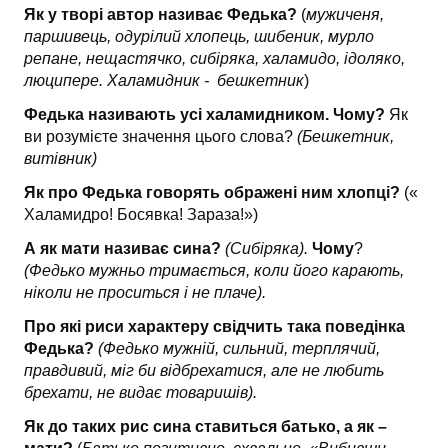
Як у творі автор називає Федька?
(
мужиченя,
паршивець, одурілий хлопець, шибеник, мурло
репане, нещастячко, сибіряка, халамидо, ідоляко,
люципере. Халамидник - бешкетник
)
Федька називають усі халамидником. Чому?
Як
ви розумієте значення цього слова?
(Бешкетник,
витівник)
Як про Федька говорять ображені ним хлопці?
(«
Халамидро! Босявка! Зараза!»)
А як мати називає сина?
(Сибіряка).
Чому
?
(Федько мужньо тримається, коли його карають,
ніколи не проситься і не плаче).
Про які риси характеру свідчить така поведінка
Федька?
(Федько мужній, сильний, терплячий,
правдивий, міг би відбрехатися, але не любить
брехати, не видає товаришів).
Як до таких рис сина ставиться батько, а як –