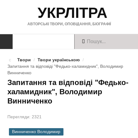
УКРЛІТРА
АВТОРСЬКІ ТВОРИ, ОПОВІДАННЯ, БІОГРАФІЇ
ТВОРИ
Твори
/
Твори українською
/
Запитання та відповіді "Федько-халамидник", Володимир
Твори українською
Винниченко
Запитання та відповіді "Федько-
Твори англійською
халамидник", Володимир
Твори німецькою
Винниченко
БІОГРАФІЇ
Перегляди: 2321
Українські письменники
Винниченко Володимир
Зарубіжні письменники