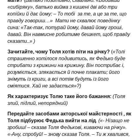
мати?
(
Батько позитивно, схвально. «Вибивши
«сибіряку», батько вийма з кишені дві або три
копійки й дає йому: – То тобі за те, а це за те, що
правду говориш…» Мати не схвалює поведінку
сина: «Так-так, потурай йому, давай йому гроші,
давай. Він навмисне робитиме бешкет, щоб правду
сказати..» )
Зачитайте, чому Толя хотів піти на річку?
(
«Толі
страшенно хотілося подивитись, як Федько буде
стрибати з крижини на крижину. Він пострибає і,
розуміється, злякається й почне плакати; його
знімуть із криги, а всі потім будуть із його
сміятися. Хай не задається»?)
Як характеризує Толю таке його бажання:
(Толя
злий, підлий, непорядний)
Передайте засобами акторської майстерності , як
Толя підбурює Федька вийти на лід
. («- Нізащо не
зробиш! – сказав Толя Федькові, киваючи на річку».
«-Ану, спробуй! – знову сказав Толя. – Ти ж хвалився,