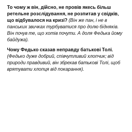
То чому ж він, дійсно, не провів якесь більш
ретельне розслідування, не розпитав у свідків,
що відбувалося на кризі?
(Він же пан, і не в
панських звичках турбуватися про долю бідняків.
Він почув те, що хотів почути. А доля Федька йому
байдужа).
Чому Федько сказав неправду батькові Толі.
(Федько дуже добрий, співчутливий хлопчик; від
природи правдивий, він збрехав батькові Толі, щоб
врятувати хлопця від покарання).