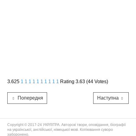
3.625
1
1
1
1
1
1
1
1
1
1
Rating 3.63 (44 Votes)
Попередня
Наступна
Copyright © 2017-24 УКРЛІТРА. Авторскі твори, оповідання, біографії
на української, англійської, німецької мові. Копіювання суворо
заборонено.