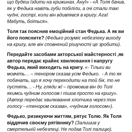
що будеш їздити на крижинах. Ану!» - «А Толя бачив,
як у Федька навіть губи побіліли, а очі стали такі
чудні, гострі, коли він вдивлявся в кригу. Ага!
Мабуть, боїться».
Толя так пояснив емоційний стан Федька. А як ви
його поясните?
(Федько розуміє небезпеку виходу
на кригу, але він сповнений рішучості це зробити).
Передайте засобами акторської майстерності ,як
автор передає крайнє хвилювання і напругу
Федька, який виходить на кригу.
«- Тільки ви
мовчіть… – тенором сказав усім Федько. ­ - А то як
побачать, що я хочу переходити на той бік, то не
пустять… - Ну, гляди ж! – промовив він до Толі
якимсь чудним голосом і пішов просто на кригу».
(Автор передає хвилювання хлопчика через тон
голосу - «тенором сказав», «чудним голосом»).
Федько, ризикуючи життям, рятує Толю. Як Толя
віддячив своєму рятівнику?
(Залишив у
смертельній небезпеці. Не подав Толі палицю).