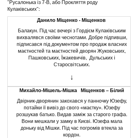
"Русалонька із 7-В, або Прокляття роду
Кулаківських":
Данило Міщенко - Міщенков
Балакун. Під час вечері з Гордієм Кулаківським
вихвалявся своїми чеснотами. Добре підпивши,
підписався під документом про продаж власних
маєтностей та маєтностей дворян Жуковських,
Пашковських, Їжакевичів, Дульських і
Старосвітських.
↓
Михайло-Мішель-Мішка Міщенков – Білий
Двірник-дворянин закохався у панночку Юзефу,
потайки її вивіз до свого «маєтку». Юзефу
розшукав батько. Видав заміж за старого графа.
Вони мешкали у замку в Києві. Юзефа мала
доньку від Мішки. Під час погромів втекла за
кордон.