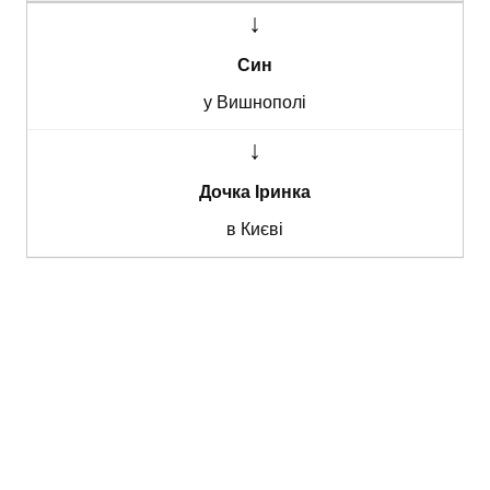
↓
Син
у Вишнополі
↓
Дочка Іринка
в Києві