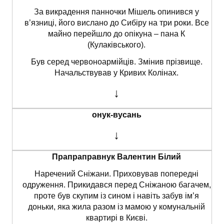
За викрадення панночки Мішель опинився у
в’язниці, його вислано до Сибіру на три роки. Все
майно перейшло до опікуна – пана К
(Кулаківського).
Був серед червоноармійців. Змінив прізвище.
Начальствував у Кривих Колінах.
↓
онук-вусань
↓
Прапраправнук Валентин Білий
Наречений Сніжани. Приховував попередні
одруження. Прикидався перед Сніжаною багачем,
проте був скупим із сином і навіть забув ім’я
доньки, яка жила разом із мамою у комунальній
квартирі в Києві.