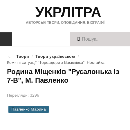
УКРЛІТРА
АВТОРСЬКІ ТВОРИ, ОПОВІДАННЯ, БІОГРАФІЇ
ТВОРИ
Твори
/
Твори українською
/
Комічні ситуації "Тореадори з Васюківки", Нестайка
Твори українською
Родина Міщенків "Русалонька iз
7-В", М. Павленко
Твори англійською
Твори німецькою
Перегляди: 3296
БІОГРАФІЇ
Павленко Марина
Українські письменники
Зарубіжні письменники