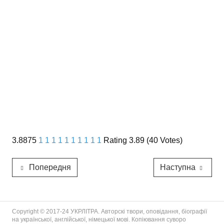
3.8875
1
1
1
1
1
1
1
1
1
1
Rating 3.89 (40 Votes)
Попередня
Наступна
Copyright © 2017-24 УКРЛІТРА. Авторскі твори, оповідання, біографії
на української, англійської, німецької мові. Копіювання суворо