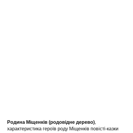
АНАЛІЗ ТВОРІВ
Аналіз творів українських пісменників
Аналіз творів зарубіжних пісменників
Родина Міщенків (родовідне дерево)
,
характеристика героїв роду Міщенків повісті-казки