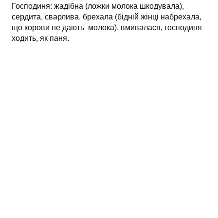
Господиня: жадібна (ложки молока шкодувала),
сердита, сварлива, брехала (бідній жінці набрехала,
що корови не дають молока), вмивалася, господиня
ходить, як паня.