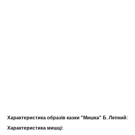
АНАЛІЗ ТВОРІВ
Аналіз творів українських пісменників
Аналіз творів зарубіжних пісменників
Характеристика образів казки "Мишка" Б. Лепкий:
Характеристика мишці: