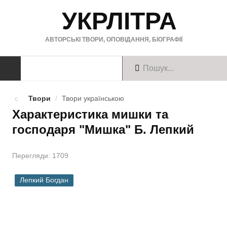
УКРЛІТРА
АВТОРСЬКІ ТВОРИ, ОПОВІДАННЯ, БІОГРАФІЇ
ТВОРИ
Твори
/
Твори українською
Характеристика мишки та
Твори українською
господаря "Мишка" Б. Лепкий
Твори англійською
Перегляди: 1709
Твори німецькою
БІОГРАФІЇ
Лепкий Богдан
Українські письменники
Зарубіжні письменники