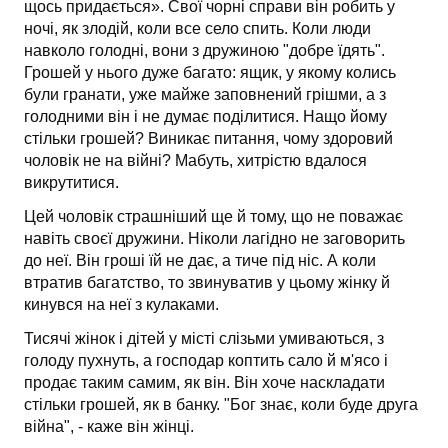
щось придається». Свої чорні справи він робить у
ночі, як злодій, коли все село спить. Коли люди
навколо голодні, вони з дружиною "добре їдять".
Грошей у нього дуже багато: ящик, у якому колись
були гранати, уже майже заповнений грішми, а з
голодними він і не думає поділитися. Нащо йому
стільки грошей? Виникає питання, чому здоровий
чоловік не на війні? Мабуть, хитрістю вдалося
викрутитися.
Цей чоловік страшніший ще й тому, що не поважає
навіть своєї дружини. Ніколи лагідно не заговорить
до неї. Він гроші їй не дає, а тиче під ніс. А коли
втратив багатство, то звинуватив у цьому жінку й
кинувся на неї з кулаками.
Тисячі жінок і дітей у місті слізьми умиваються, з
голоду пухнуть, а господар коптить сало й м'ясо і
продає таким самим, як він. Він хоче наскладати
стільки грошей, як в банку. "Бог знає, коли буде друга
війна", - каже він жінці.