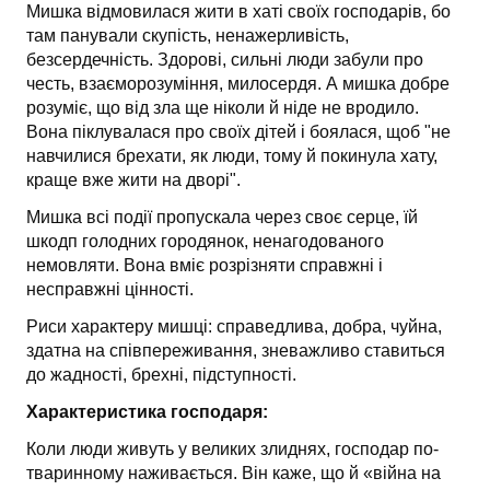
Мишка відмовилася жити в хаті своїх господарів, бо
там панували скупість, ненажерливість,
безсердечність. Здорові, сильні люди забули про
честь, взаєморозуміння, милосердя. А мишка добре
розуміє, що від зла ще ніколи й ніде не вродило.
Вона піклувалася про своїх дітей і боялася, щоб "не
навчилися брехати, як люди, тому й покинула хату,
краще вже жити на дворі".
Мишка всі події пропускала через своє серце, їй
шкодп голодних городянок, ненагодованого
немовляти. Вона вміє розрізняти справжні і
несправжні цінності.
Риси характеру мишці: справедлива, добра, чуйна,
здатна на співпереживання, зневажливо ставиться
до жадності, брехні, підступності.
Характеристика господаря:
Коли люди живуть у великих злиднях, господар по-
тваринному наживається. Він каже, що й «війна на