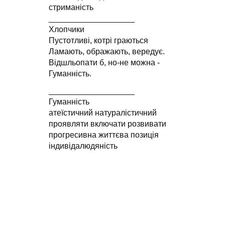
стриманість
___________________
Хлопчики
Пустотливі, котрі граються
Ламають, ображають, вередує.
Відшльопати б, но-не можна -
Гуманність.
___________________
Гуманність
атеїстичний натуралістичний
проявляти включати розвивати
прогресивна життєва позиція
індивідалюдяність