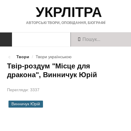
УКРЛІТРА
АВТОРСЬКІ ТВОРИ, ОПОВІДАННЯ, БІОГРАФІЇ
ТВОРИ
Твори
/
Твори українською
Твір-роздум "Місце для
Твори українською
дракона", Винничук Юрій
Твори англійською
Перегляди: 3337
Твори німецькою
БІОГРАФІЇ
Винничук Юрій
Українські письменники
Зарубіжні письменники