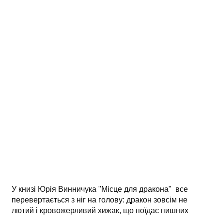
АНАЛІЗ ТВОРІВ
Аналіз творів українських пісменників
Аналіз творів зарубіжних пісменників
У книзі Юрія Винничука "Місце для дракона" все
перевертається з ніг на голову: дракон зовсім не
лютий і кровожерливий хижак, що поїдає пишних