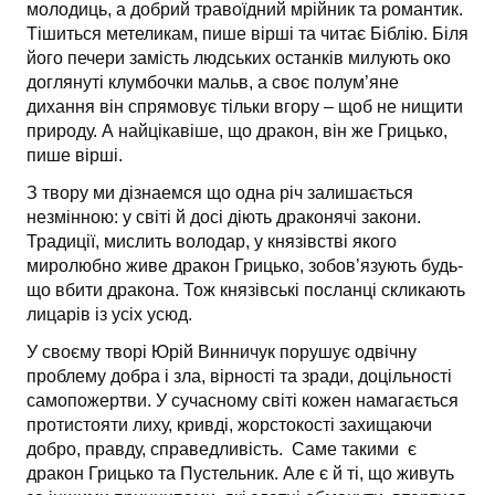
молодиць, а добрий травоїдний мрійник та романтик.
Тішиться метеликам, пише вірші та читає Біблію. Біля
його печери замість людських останків милують око
доглянуті клумбочки мальв, а своє полум’яне
дихання він спрямовує тільки вгору – щоб не нищити
природу. А найцікавіше, що дракон, він же Грицько,
пише вірші.
З твору ми дізнаемся що одна річ залишається
незмінною: у світі й досі діють драконячі закони.
Традиції, мислить володар, у князівстві якого
миролюбно живе дракон Грицько, зобов’язують будь-
що вбити дракона. Тож князівські посланці скликають
лицарів із усіх усюд.
У своєму творі Юрій Винничук порушує одвічну
проблему добра і зла, вірності та зради, доцільності
самопожертви. У сучасному світі кожен намагається
протистояти лиху, кривді, жорстокості захищаючи
добро, правду, справедливість. Саме такими є
дракон Грицько та Пустельник. Але є й ті, що живуть