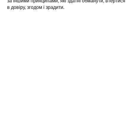
за іншими принципами, які здатні обманути, втертися
в довіру, згодом і зрадити.