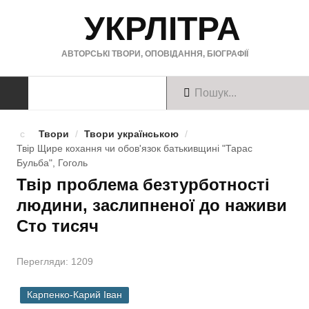
УКРЛІТРА
АВТОРСЬКІ ТВОРИ, ОПОВІДАННЯ, БІОГРАФІЇ
ТВОРИ
Твори
/
Твори українською
/
Твір Щире кохання чи обов'язок батькивщинi "Тарас
Твори українською
Бульба", Гоголь
Твір проблема безтурботності
Твори англійською
людини, заслипненої до наживи
Твори німецькою
Сто тисяч
БІОГРАФІЇ
Перегляди: 1209
Українські письменники
Карпенко-Карий Іван
Зарубіжні письменники