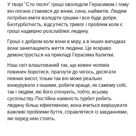
У творі "Сто тисяч" гроші оволоділи Герасимом і тому
він погано ставився до жінки, сина, наймитів. Людям
потрібно вміти володіти грішми і все буде добре.
Безтурботність, відсутність тривог і проблем коли є
гроші надмірно розслаблює людину.
Гроші є добром коли вони в міру, а в інших випадках
вони занепащяють життя людини. Це яскраво
демонструється на прикладі Герасима Калитки.
Наш світ влаштований так, що кожен чоловік
повинен боротися, прагнути до чогось, досягати
певних висот, тільки так він може реально
конкурувати з іншими, робити краще, як самому собі,
так і людям, які його оточують, тобто, всьому
суспільству. Постійна наявність турбот робить
людину більш ефективною, вона вчиться вирішувати
важливі проблеми буття, справлятися із завданнями,
які перед нею стоять.