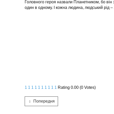
Головного героя назвали Планетником, бо він 
один в одному. І кожна людина, людський рід –
1
1
1
1
1
1
1
1
1
1
Rating 0.00 (0 Votes)
Попередня