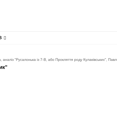
В
, аналіз "Русалонька із 7-В, або Прокляття роду Кулаківських", Пав
ик"