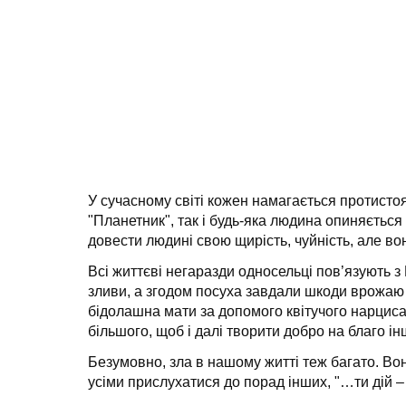
У сучасному світі кожен намагається протистоя
"Планетник", так і будь-яка людина опиняється
довести людині свою щирість, чуйність, але во
Всі життєві негаразди односельці пов’язують з 
зливи, а згодом посуха завдали шкоди врожаю 
бідолашна мати за допомого квітучого нарциса 
більшого, щоб і далі творити добро на благо ін
Безумовно, зла в нашому житті теж багато. Во
усіми прислухатися до порад інших, "…ти дій – 