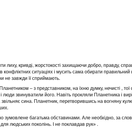
ти лиху, кривді, жорстокості захищаючи добро, правду, спра
 в конфліктних ситуаціях і мусить сама обирати правильний
ни не завжди її сприймають.
Планетником – з представником, на їхню думку, нечисті , тої 
і люди звинуватили його. Навіть прокляли Планетника і вирі
звільняє сина. Планетник, перетворившись на вогняну кулю ві
ших.
но зумовлене багатьма обставинами. Але необхідно, за слов
для людських поколінь. І не поклавдав рук» .