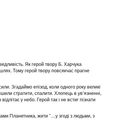
ведливість. Як герой твору Б. Харчука
 шлях. Тому герой твору повсякчас прагне
сили. Згадаймо епізод, коли одного року великі
шили стратити, спалити. Хлопець в ув’язненні,
длітає у небо. Герой так і не встиг пізнати
ами Планетника, жити "…у згоді з людьми, з