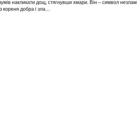
зумів накликати дощ, стягнувши хмари. Він – символ незла
 з кореня добра і зла…