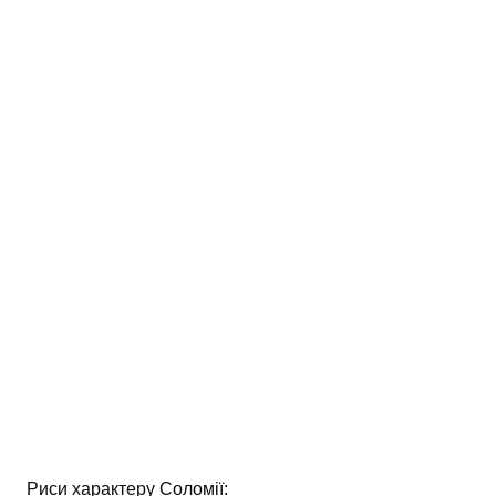
АНАЛІЗ ТВОРІВ
Аналіз творів українських пісменників
Аналіз творів зарубіжних пісменників
Риси характеру Соломії: