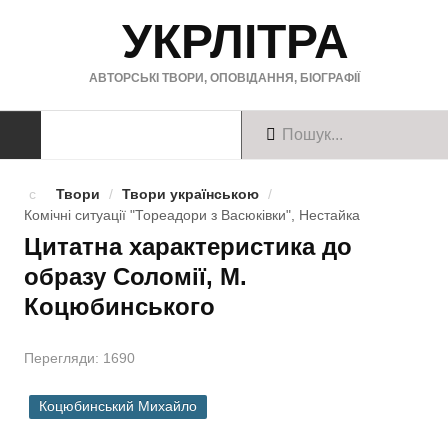
УКРЛІТРА
АВТОРСЬКІ ТВОРИ, ОПОВІДАННЯ, БІОГРАФІЇ
ТВОРИ
Твори
/
Твори українською
/
Комічні ситуації "Тореадори з Васюківки", Нестайка
Твори українською
Цитатна характеристика до
образу Соломії, М.
Твори англійською
Коцюбинського
Твори німецькою
БІОГРАФІЇ
Перегляди: 1690
Українські письменники
Коцюбинський Михайло
Зарубіжні письменники