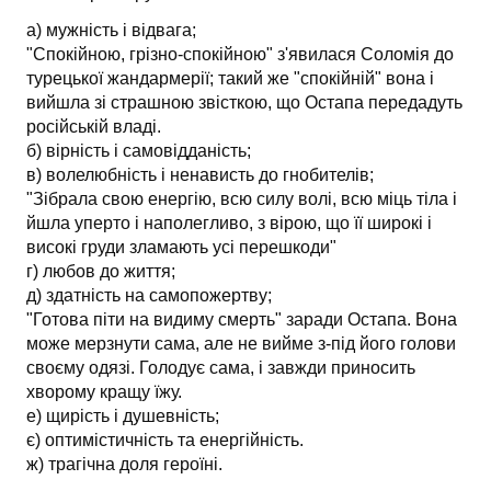
а) мужність і відвага;
"Спокійною, грізно-спокійною" з'явилася Соломія до
турецької жандармерії; такий же "спокійній" вона і
вийшла зі страшною звісткою, що Остапа передадуть
російській владі.
б) вірність і самовідданість;
в) волелюбність і ненависть до гнобителів;
"Зібрала свою енергію, всю силу волі, всю міць тіла і
йшла уперто і наполегливо, з вірою, що її широкі і
високі груди зламають усі перешкоди"
г) любов до життя;
д) здатність на самопожертву;
"Готова піти на видиму смерть" заради Остапа. Вона
може мерзнути сама, але не вийме з-під його голови
своєму одязі. Голодує сама, і завжди приносить
хворому кращу їжу.
е) щирість і душевність;
є) оптимістичність та енергійність.
ж) трагічна доля героїні.