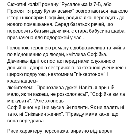
Сюжетні колізії роману "Русалонька із 7-В, або
Прокляття роду Кулаківських" розгортаються навколо
історії школярки Софійки, родина якої переїздить до
нового помешкання. Серед багатьох речей, що
перевозять батьки дівчинки, є стара бабусина шафа,
призначена для подорожей у часі.
Головною героїнею роману є доброзичлива та чуйна
по відношенню до людей, кмітлива Софійка.
Дівчинка-підліток постає перед нами слухняною
донькою і доброю сестричкою, закоханою ученицею і
щирою подругою, невтомним "пінкертоном" і
краєзнавцем-
любителем: "Пронозлива дуже! Навіть я при ній
мало, як ти кажеш, не розкололась!", "Софійка вміла
міркувати", "Але хлопець
Софійчиної мрії не мусив би палити. Як не палять ні
тато, ні Сніжанин жених", "Правду мама каже, що
вона вередлива".
Риси характеру персонажа, виразно відтворені