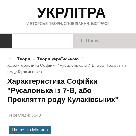
УКРЛІТРА
АВТОРСЬКІ ТВОРИ, ОПОВІДАННЯ, БІОГРАФІЇ
ТВОРИ
Твори
/
Твори українською
/
Характеристика Софійки "Русалонька із 7-В, або Прокляття
Твори українською
роду Кулаківських"
Характеристика Софійки
Твори англійською
"Русалонька із 7-В, або
Твори німецькою
Прокляття роду Кулаківських"
БІОГРАФІЇ
Перегляди: 3649
Українські письменники
Павленко Марина
Зарубіжні письменники