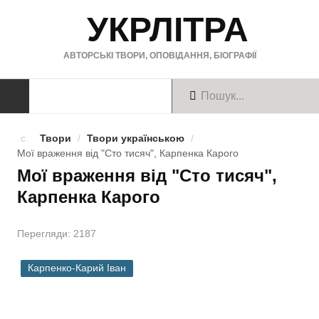
УКРЛІТРА
АВТОРСЬКІ ТВОРИ, ОПОВІДАННЯ, БІОГРАФІЇ
ТВОРИ
Твори
/
Твори українською
/
Мої враження від "Сто тисяч", Карпенка Карого
Твори українською
Мої враження від "Сто тисяч",
Карпенка Карого
Твори англійською
Твори німецькою
Перегляди: 2187
БІОГРАФІЇ
Карпенко-Карий Іван
Українські письменники
Зарубіжні письменники