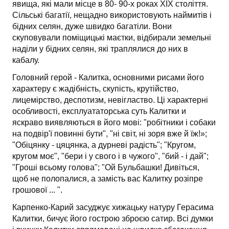
явища, які мали місце в 80- 90-х роках ХІХ століття.
Сільські багатії, нещадно використовують наймитів і
бідних селян, дуже швидко багатіли. Вони
скуповували поміщицькі маєтки, відбирали земельні
наділи у бідних селян, які траплялися до них в
кабалу.
Головний герой - Калитка, основними рисами його
характеру є жадібність, скупість, крутійство,
лицемірство, деспотизм, невігластво. Ці характерні
особливості, експлуататорська суть Калитки и
яскраво виявляються в його мові: "робітники і собаки
на подвір'ї повинні бути", "ні світ, ні зоря вже й їж!»;
"Обіцянку - цяцянка, а дурневі радість"; "Кругом,
кругом моє", "бери і у свого і в чужого", "бий - і дай";
"Гроші всьому голова"; "Ой Бульбашки! Дивіться,
щоб не полопалися, а замість вас Калитку розіпре
грошової ... ".
Карпенко-Карий засуджує хижацьку натуру Герасима
Калитки, бичує його гострою зброєю сатир. Всі думки