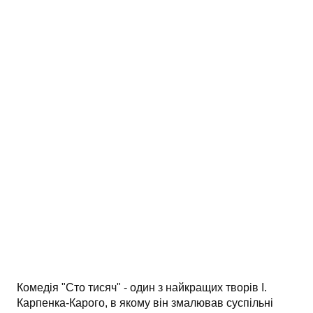
АНАЛІЗ ТВОРІВ
Аналіз творів українських пісменників
Аналіз творів зарубіжних пісменників
Комедія "Сто тисяч" - один з найкращих творів І.
Карпенка-Карого, в якому він змалював суспільні