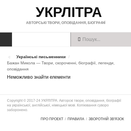
УКРЛІТРА
АВТОРСЬКІ ТВОРИ, ОПОВІДАННЯ, БІОГРАФІЇ
ТВОРИ
Українські письменники
/
Бажан Микола — Твори, скороченні, біографії, легенди,
Твори українською
оповiдання
Неможливо знайти елементи
Твори англійською
Твори німецькою
Copyright © 2017-24 УКРЛІТРА. Авторскі твори, оповідання, біографії
БІОГРАФІЇ
на української, англійської, німецької мові. Копіювання суворо
заборонено.
Українські письменники
ПРО ПРОЕКТ
ПРАВИЛА
ЗВОРОТНІЙ ЗВ'ЯЗОК
Зарубіжні письменники