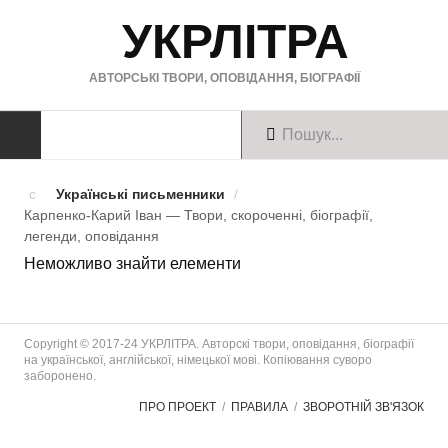
УКРЛІТРА
АВТОРСЬКІ ТВОРИ, ОПОВІДАННЯ, БІОГРАФІЇ
ТВОРИ
Українські письменники
/
Карпенко-Карий Іван — Твори, скороченні, біографії,
Твори українською
легенди, оповiдання
Неможливо знайти елементи
Твори англійською
Твори німецькою
Copyright © 2017-24 УКРЛІТРА. Авторскі твори, оповідання, біографії
БІОГРАФІЇ
на української, англійської, німецької мові. Копіювання суворо
заборонено.
Українські письменники
ПРО ПРОЕКТ
ПРАВИЛА
ЗВОРОТНІЙ ЗВ'ЯЗОК
Зарубіжні письменники