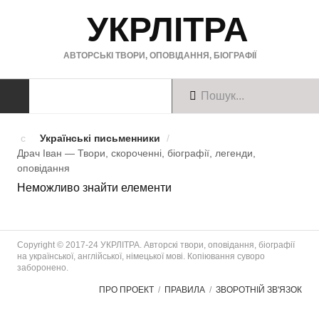
УКРЛІТРА
АВТОРСЬКІ ТВОРИ, ОПОВІДАННЯ, БІОГРАФІЇ
ТВОРИ
Українські письменники
/
Драч Іван — Твори, скороченні, біографії, легенди,
Твори українською
оповiдання
Неможливо знайти елементи
Твори англійською
Твори німецькою
Copyright © 2017-24 УКРЛІТРА. Авторскі твори, оповідання, біографії
БІОГРАФІЇ
на української, англійської, німецької мові. Копіювання суворо
заборонено.
Українські письменники
ПРО ПРОЕКТ
ПРАВИЛА
ЗВОРОТНІЙ ЗВ'ЯЗОК
Зарубіжні письменники