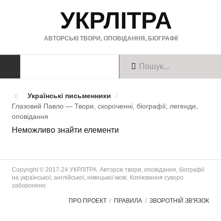
УКРЛІТРА
АВТОРСЬКІ ТВОРИ, ОПОВІДАННЯ, БІОГРАФІЇ
ТВОРИ
Українські письменники
/
Глазовий Павло — Твори, скороченні, біографії, легенди,
Твори українською
оповiдання
Неможливо знайти елементи
Твори англійською
Твори німецькою
Copyright © 2017-24 УКРЛІТРА. Авторскі твори, оповідання, біографії
БІОГРАФІЇ
на української, англійської, німецької мові. Копіювання суворо
заборонено.
Українські письменники
ПРО ПРОЕКТ
ПРАВИЛА
ЗВОРОТНІЙ ЗВ'ЯЗОК
Зарубіжні письменники