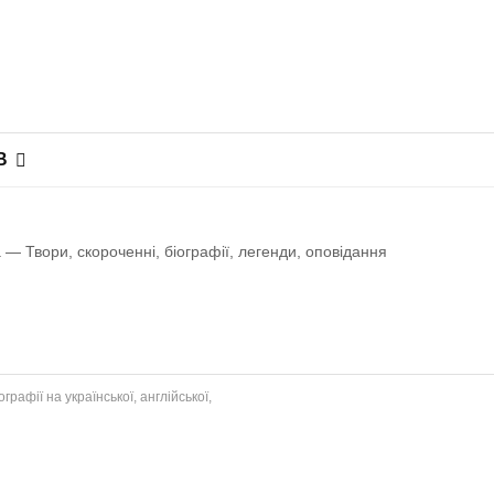
В
— Твори, скороченні, біографії, легенди, оповiдання
рафії на української, англійської,