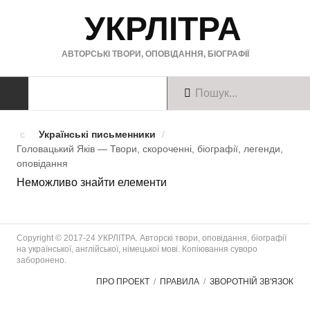
УКРЛІТРА
АВТОРСЬКІ ТВОРИ, ОПОВІДАННЯ, БІОГРАФІЇ
ТВОРИ
Українські письменники
/
Головацький Яків — Твори, скороченні, біографії, легенди,
Твори українською
оповiдання
Неможливо знайти елементи
Твори англійською
Твори німецькою
Copyright © 2017-24 УКРЛІТРА. Авторскі твори, оповідання, біографії
БІОГРАФІЇ
на української, англійської, німецької мові. Копіювання суворо
заборонено.
Українські письменники
ПРО ПРОЕКТ
ПРАВИЛА
ЗВОРОТНІЙ ЗВ'ЯЗОК
Зарубіжні письменники