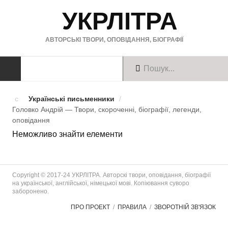
УКРЛІТРА
АВТОРСЬКІ ТВОРИ, ОПОВІДАННЯ, БІОГРАФІЇ
ТВОРИ
Українські письменники
/
Головко Андрій — Твори, скороченні, біографії, легенди,
Твори українською
оповiдання
Неможливо знайти елементи
Твори англійською
Твори німецькою
Copyright © 2017-24 УКРЛІТРА. Авторскі твори, оповідання, біографії
БІОГРАФІЇ
на української, англійської, німецької мові. Копіювання суворо
заборонено.
Українські письменники
ПРО ПРОЕКТ
ПРАВИЛА
ЗВОРОТНІЙ ЗВ'ЯЗОК
Зарубіжні письменники