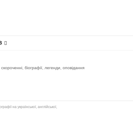
В
 скороченні, біографії, легенди, оповiдання
рафії на української, англійської,