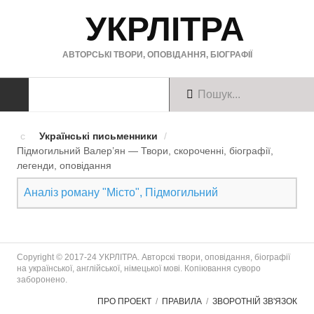
УКРЛІТРА
АВТОРСЬКІ ТВОРИ, ОПОВІДАННЯ, БІОГРАФІЇ
ТВОРИ
Українські письменники
/
Підмогильний Валер’ян — Твори, скороченні, біографії,
Твори українською
легенди, оповiдання
Твори англійською
Аналіз роману "Місто", Підмогильний
Твори німецькою
БІОГРАФІЇ
Copyright © 2017-24 УКРЛІТРА. Авторскі твори, оповідання, біографії
на української, англійської, німецької мові. Копіювання суворо
заборонено.
Українські письменники
ПРО ПРОЕКТ
ПРАВИЛА
ЗВОРОТНІЙ ЗВ'ЯЗОК
Зарубіжні письменники