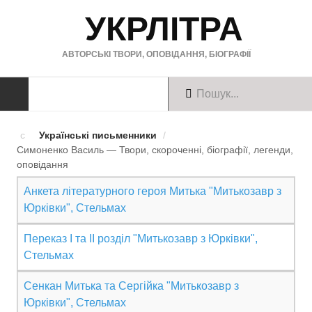
УКРЛІТРА
АВТОРСЬКІ ТВОРИ, ОПОВІДАННЯ, БІОГРАФІЇ
ТВОРИ
Українські письменники
/
Симоненко Василь — Твори, скороченні, біографії, легенди,
Твори українською
оповiдання
Твори англійською
Анкета літературного героя Митька "Митькозавр з
Юрківки", Стельмах
Твори німецькою
Переказ І та ІІ розділ "Митькозавр з Юрківки",
БІОГРАФІЇ
Стельмах
Українські письменники
Сенкан Митька та Сергійка "Митькозавр з
Юрківки", Стельмах
Зарубіжні письменники