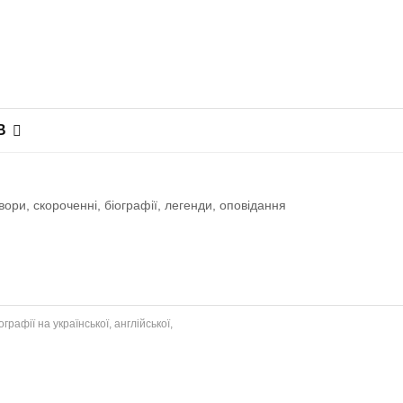
В
ри, скороченні, біографії, легенди, оповiдання
рафії на української, англійської,