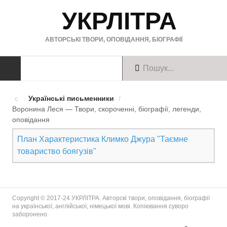
УКРЛІТРА
АВТОРСЬКІ ТВОРИ, ОПОВІДАННЯ, БІОГРАФІЇ
ТВОРИ
Українські письменники
/
Воронина Леся — Твори, скороченні, біографії, легенди,
Твори українською
оповiдання
Твори англійською
План Характеристика Климко Джура "Таємне
товариство боягузів"
Твори німецькою
БІОГРАФІЇ
Copyright © 2017-24 УКРЛІТРА. Авторскі твори, оповідання, біографії
Українські письменники
на української, англійської, німецької мові. Копіювання суворо
заборонено.
Зарубіжні письменники