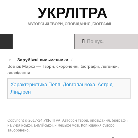
УКРЛІТРА
АВТОРСЬКІ ТВОРИ, ОПОВІДАННЯ, БІОГРАФІЇ
ТВОРИ
Зарубіжні письменники
/
Вовчок Марко — Твори, скороченні, біографії, легенди,
Твори українською
оповiдання
Твори англійською
Характеристика Пеппі Довгапанчоха, Астрід
Ліндгрен
Твори німецькою
БІОГРАФІЇ
Copyright © 2017-24 УКРЛІТРА. Авторскі твори, оповідання, біографії
Українські письменники
на української, англійської, німецької мові. Копіювання суворо
заборонено.
Зарубіжні письменники