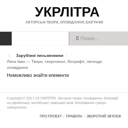
УКРЛІТРА
АВТОРСЬКІ ТВОРИ, ОПОВІДАННЯ, БІОГРАФІЇ
ТВОРИ
Зарубіжні письменники
/
Липа Іван — Твори, скороченні, біографії, легенди,
Твори українською
оповiдання
Неможливо знайти елементи
Твори англійською
Твори німецькою
Copyright © 2017-24 УКРЛІТРА. Авторскі твори, оповідання, біографії
БІОГРАФІЇ
на української, англійської, німецької мові. Копіювання суворо
заборонено.
Українські письменники
ПРО ПРОЕКТ
ПРАВИЛА
ЗВОРОТНІЙ ЗВ'ЯЗОК
Зарубіжні письменники