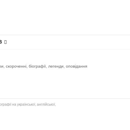
В
, скороченні, біографії, легенди, оповiдання
рафії на української, англійської,