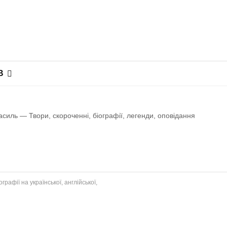
В
силь — Твори, скороченні, біографії, легенди, оповiдання
рафії на української, англійської,