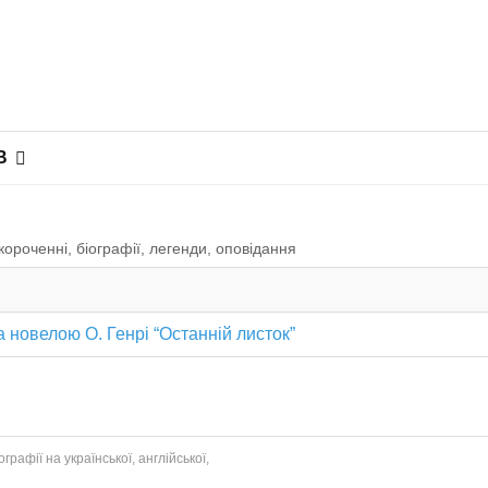
В
короченні, біографії, легенди, оповiдання
а новелою О. Генрі “Останній листок”
рафії на української, англійської,