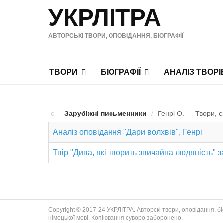
УКРЛІТРА
АВТОРСЬКІ ТВОРИ, ОПОВІДАННЯ, БІОГРАФІЇ
ТВОРИ
БІОГРАФІЇ
АНАЛІЗ ТВОРІ
Зарубіжні письменники
/
Генрі О. — Твори, с
Аналіз оповідання "Дари волхвів", Генрі
Твір "Дива, які творить звичайна людяність" з
Copyright © 2017-24 УКРЛІТРА. Авторскі твори, оповідання, біог
німецької мові. Копіювання суворо заборонено.