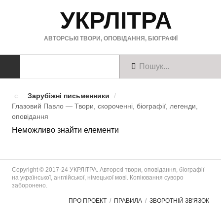
УКРЛІТРА
АВТОРСЬКІ ТВОРИ, ОПОВІДАННЯ, БІОГРАФІЇ
ТВОРИ
Зарубіжні письменники
/
Глазовий Павло — Твори, скороченні, біографії, легенди,
Твори українською
оповiдання
Неможливо знайти елементи
Твори англійською
Твори німецькою
Copyright © 2017-24 УКРЛІТРА. Авторскі твори, оповідання, біографії
БІОГРАФІЇ
на української, англійської, німецької мові. Копіювання суворо
заборонено.
Українські письменники
ПРО ПРОЕКТ
ПРАВИЛА
ЗВОРОТНІЙ ЗВ'ЯЗОК
Зарубіжні письменники