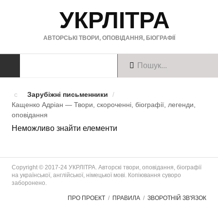
УКРЛІТРА
АВТОРСЬКІ ТВОРИ, ОПОВІДАННЯ, БІОГРАФІЇ
ТВОРИ
Зарубіжні письменники
/
Кащенко Адріан — Твори, скороченні, біографії, легенди,
Твори українською
оповiдання
Неможливо знайти елементи
Твори англійською
Твори німецькою
Copyright © 2017-24 УКРЛІТРА. Авторскі твори, оповідання, біографії
БІОГРАФІЇ
на української, англійської, німецької мові. Копіювання суворо
заборонено.
Українські письменники
ПРО ПРОЕКТ
ПРАВИЛА
ЗВОРОТНІЙ ЗВ'ЯЗОК
Зарубіжні письменники