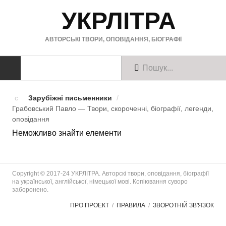
УКРЛІТРА
АВТОРСЬКІ ТВОРИ, ОПОВІДАННЯ, БІОГРАФІЇ
ТВОРИ
Зарубіжні письменники
/
Грабовський Павло — Твори, скороченні, біографії, легенди,
Твори українською
оповiдання
Неможливо знайти елементи
Твори англійською
Твори німецькою
Copyright © 2017-24 УКРЛІТРА. Авторскі твори, оповідання, біографії
БІОГРАФІЇ
на української, англійської, німецької мові. Копіювання суворо
заборонено.
Українські письменники
ПРО ПРОЕКТ
ПРАВИЛА
ЗВОРОТНІЙ ЗВ'ЯЗОК
Зарубіжні письменники