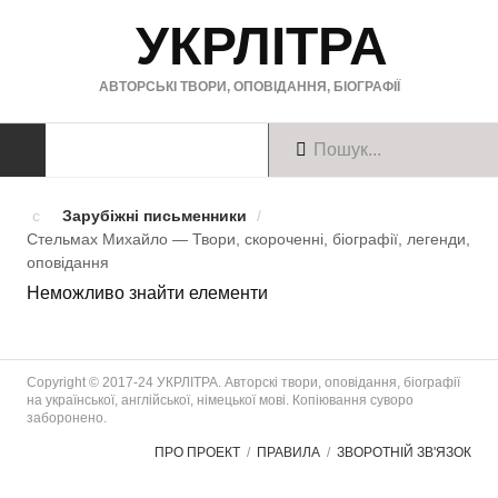
УКРЛІТРА
АВТОРСЬКІ ТВОРИ, ОПОВІДАННЯ, БІОГРАФІЇ
ТВОРИ
Зарубіжні письменники
/
Стельмах Михайло — Твори, скороченні, біографії, легенди,
Твори українською
оповiдання
Неможливо знайти елементи
Твори англійською
Твори німецькою
Copyright © 2017-24 УКРЛІТРА. Авторскі твори, оповідання, біографії
БІОГРАФІЇ
на української, англійської, німецької мові. Копіювання суворо
заборонено.
Українські письменники
ПРО ПРОЕКТ
ПРАВИЛА
ЗВОРОТНІЙ ЗВ'ЯЗОК
Зарубіжні письменники