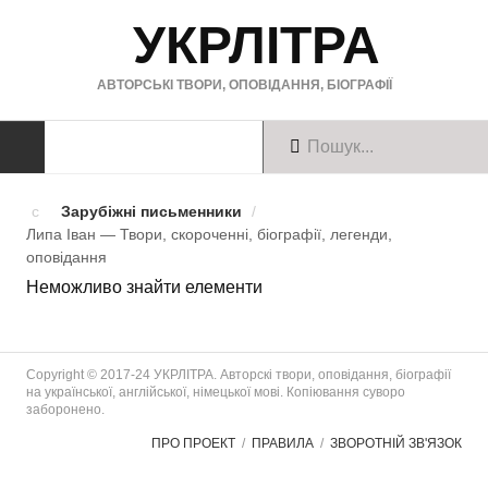
УКРЛІТРА
АВТОРСЬКІ ТВОРИ, ОПОВІДАННЯ, БІОГРАФІЇ
ТВОРИ
Зарубіжні письменники
/
Липа Іван — Твори, скороченні, біографії, легенди,
Твори українською
оповiдання
Неможливо знайти елементи
Твори англійською
Твори німецькою
Copyright © 2017-24 УКРЛІТРА. Авторскі твори, оповідання, біографії
БІОГРАФІЇ
на української, англійської, німецької мові. Копіювання суворо
заборонено.
Українські письменники
ПРО ПРОЕКТ
ПРАВИЛА
ЗВОРОТНІЙ ЗВ'ЯЗОК
Зарубіжні письменники