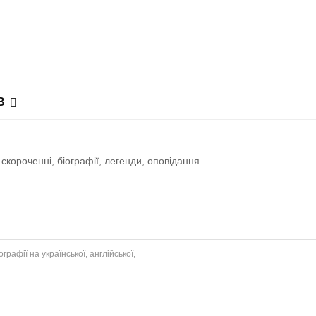
В
скороченні, біографії, легенди, оповiдання
рафії на української, англійської,