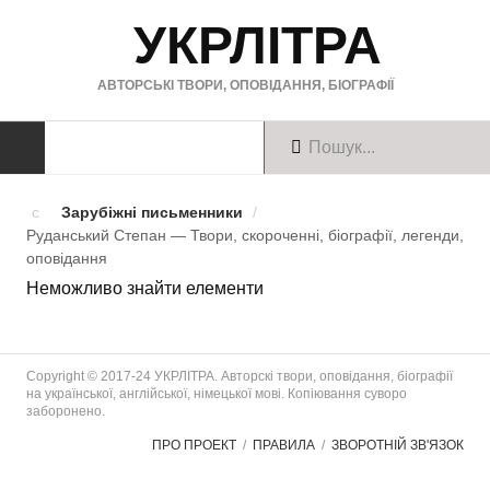
УКРЛІТРА
АВТОРСЬКІ ТВОРИ, ОПОВІДАННЯ, БІОГРАФІЇ
ТВОРИ
Зарубіжні письменники
/
Руданський Степан — Твори, скороченні, біографії, легенди,
Твори українською
оповiдання
Неможливо знайти елементи
Твори англійською
Твори німецькою
Copyright © 2017-24 УКРЛІТРА. Авторскі твори, оповідання, біографії
БІОГРАФІЇ
на української, англійської, німецької мові. Копіювання суворо
заборонено.
Українські письменники
ПРО ПРОЕКТ
ПРАВИЛА
ЗВОРОТНІЙ ЗВ'ЯЗОК
Зарубіжні письменники