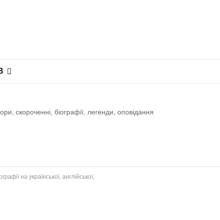
В
ри, скороченні, біографії, легенди, оповiдання
рафії на української, англійської,