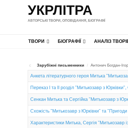
УКРЛІТРА
АВТОРСЬКІ ТВОРИ, ОПОВІДАННЯ, БІОГРАФІЇ
ТВОРИ
БІОГРАФІЇ
АНАЛІЗ ТВОРІ
Зарубіжні письменники
/
Антонич Богдан-Ігор
Анкета літературного героя Митька "Митькоза
Переказ І та ІІ розділ "Митькозавр з Юрківки"
Сенкан Митька та Сергійка "Митькозавр з Юрк
Схожість "Митькозавр з Юрківки" та "Пригод
Характеристики Митька, Сергія "Митькозавр і