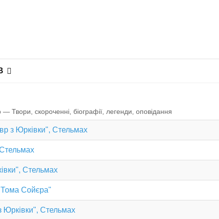
В
 — Твори, скороченні, біографії, легенди, оповiдання
вр з Юрківки", Стельмах
, Стельмах
івки", Стельмах
и Тома Сойєра"
з Юрківки", Стельмах