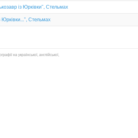
ькозавр із Юрківки", Стельмах
 Юрківки...", Стельмах
рафії на української, англійської,