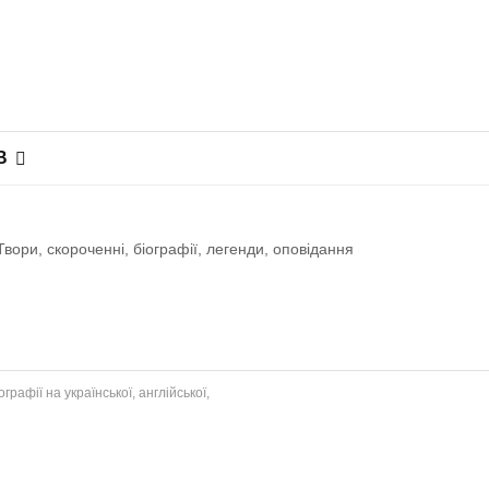
В
ори, скороченні, біографії, легенди, оповiдання
рафії на української, англійської,