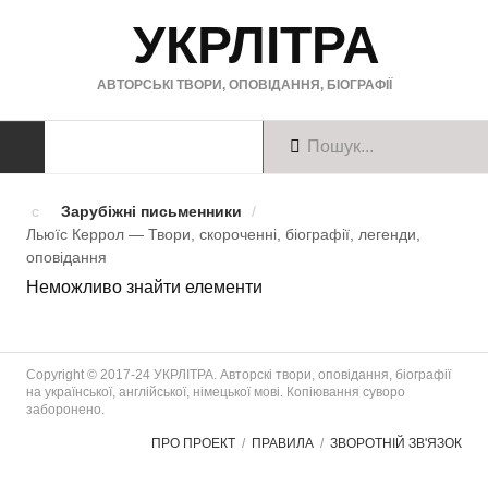
УКРЛІТРА
АВТОРСЬКІ ТВОРИ, ОПОВІДАННЯ, БІОГРАФІЇ
ТВОРИ
Зарубіжні письменники
/
Льюїс Керрол — Твори, скороченні, біографії, легенди,
Твори українською
оповiдання
Неможливо знайти елементи
Твори англійською
Твори німецькою
Copyright © 2017-24 УКРЛІТРА. Авторскі твори, оповідання, біографії
БІОГРАФІЇ
на української, англійської, німецької мові. Копіювання суворо
заборонено.
Українські письменники
ПРО ПРОЕКТ
ПРАВИЛА
ЗВОРОТНІЙ ЗВ'ЯЗОК
Зарубіжні письменники