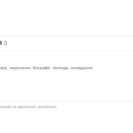
В
ри, скороченні, біографії, легенди, оповiдання
рафії на української, англійської,