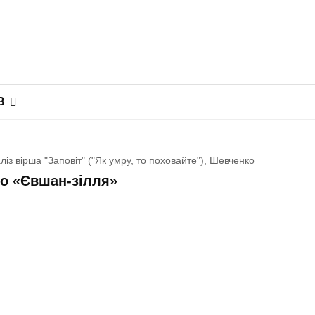
В
ліз вірша "Заповіт" ("Як умру, то поховайте"), Шевченко
го «Євшан-зілля»