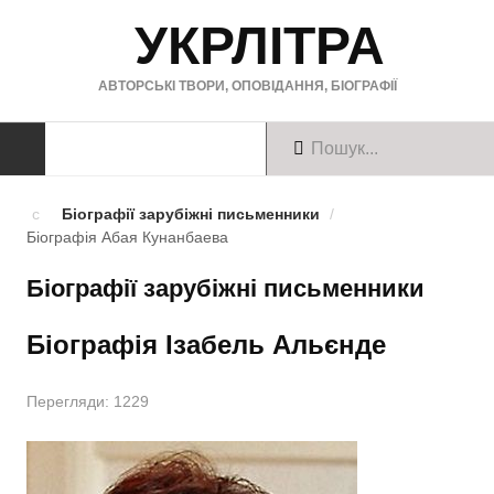
УКРЛІТРА
АВТОРСЬКІ ТВОРИ, ОПОВІДАННЯ, БІОГРАФІЇ
ТВОРИ
Біографії зарубіжні письменники
/
Біографія Абая Кунанбаева
Твори українською
Біографії зарубіжні письменники
Твори англійською
Біографія Ізабель Альєнде
Твори німецькою
БІОГРАФІЇ
Перегляди: 1229
Українські письменники
Зарубіжні письменники