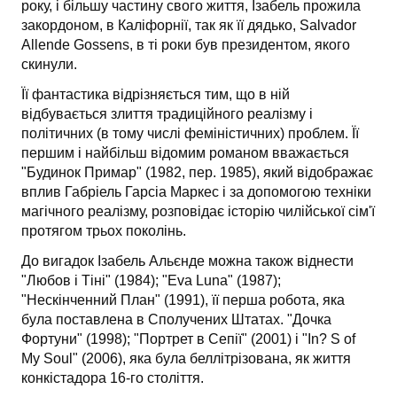
року, і більшу частину свого життя, Ізабель прожила
закордоном, в Каліфорнії, так як її дядько, Salvador
Allende Gossens, в ті роки був президентом, якого
скинули.
Її фантастика відрізняється тим, що в ній
відбувається злиття традиційного реалізму і
політичних (в тому числі феміністичних) проблем. Її
першим і найбільш відомим романом вважається
"Будинок Примар" (1982, пер. 1985), який відображає
вплив Габріель Гарсіа Маркес і за допомогою техніки
магічного реалізму, розповідає історію чилійської сім'ї
протягом трьох поколінь.
До вигадок Ізабель Альєнде можна також віднести
"Любов і Тіні" (1984); "Eva Luna" (1987);
"Нескінченний План" (1991), її перша робота, яка
була поставлена ​​в Сполучених Штатах. "Дочка
Фортуни" (1998); "Портрет в Сепії" (2001) і "In? S of
My Soul" (2006), яка була беллітрізована, як життя
конкістадора 16-го століття.